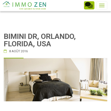
Toggle
Votre spécialiste du terrain à bâtir
BIMINI DR, ORLANDO,
FLORIDA, USA
8 AOÛT 2016