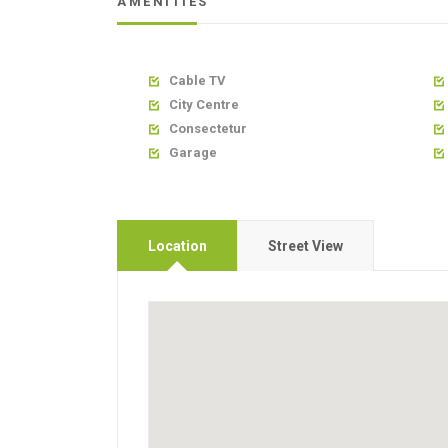
AMENITIES
Cable TV


City Centre


Consectetur


Garage


Location
Street View