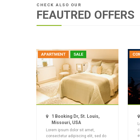
CHECK ALSO OUR
FEAUTRED OFFERS
APARTMENT
SALE
CO
1 Booking Dr, St. Louis,
Missouri, USA
L
c
Lorem ipsum dolor sit amet,
e
consectetur adipiscing elit, sed do