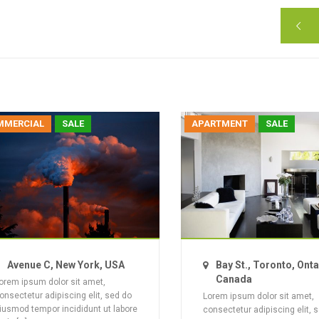

MMERCIAL
SALE
APARTMENT
SALE
Avenue C, New York, USA
Bay St., Toronto, Onta
Canada
orem ipsum dolor sit amet,
onsectetur adipiscing elit, sed do
Lorem ipsum dolor sit amet,
iusmod tempor incididunt ut labore
consectetur adipiscing elit, 