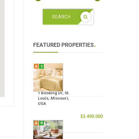
SEARCH
FEATURED PROPERTIES
A
S
1 Booking Dr, St.
Louis, Missouri,
USA
$3.490.000
A
R