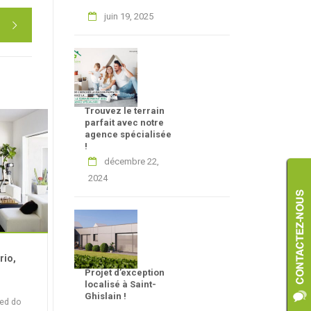
juin 19, 2025

Trouvez le terrain
COMMERCIAL
SALE
APAR
parfait avec notre
agence spécialisée
!
4e Avenue, Montreal,
décembre 22,
Quebec, Canada
Lore
2024
cons
Lorem ipsum dolor sit amet,
eius
consectetur adipiscing elit, sed do
et do
eiusmod tempor incididunt ut labore
et do [...]
$890.000
Price:
Pri
rio,
Projet d’exception
2
2800 ft
15
0
52
localisé à Saint-
Ghislain !
sed do