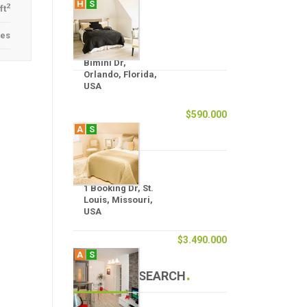
H
S
2
ft
yes
Bimini Dr,
Orlando, Florida,
USA
$590.000
A
S
1 Booking Dr, St.
Louis, Missouri,
USA
$3.490.000
A
S
SEARCH