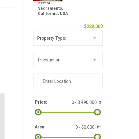
21st St.,
Sacramento,
California, USA
$229.000
Property Type:
Transaction:
Price:
$
2
Area:
ft