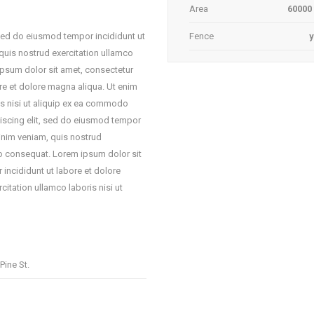
Area
60000 
 sed do eiusmod tempor incididunt ut
Fence
quis nostrud exercitation ullamco
ipsum dolor sit amet, consectetur
re et dolore magna aliqua. Ut enim
is nisi ut aliquip ex ea commodo
iscing elit, sed do eiusmod tempor
inim veniam, quis nostrud
do consequat. Lorem ipsum dolor sit
incididunt ut labore et dolore
itation ullamco laboris nisi ut
Pine St.