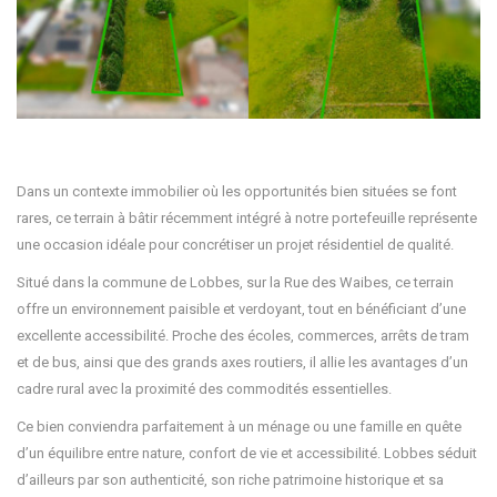
Dans un contexte immobilier où les opportunités bien situées se font
rares, ce terrain à bâtir récemment intégré à notre portefeuille représente
une occasion idéale pour concrétiser un projet résidentiel de qualité.
Situé dans la commune de Lobbes, sur la Rue des Waibes, ce terrain
offre un environnement paisible et verdoyant, tout en bénéficiant d’une
excellente accessibilité. Proche des écoles, commerces, arrêts de tram
et de bus, ainsi que des grands axes routiers, il allie les avantages d’un
cadre rural avec la proximité des commodités essentielles.
Ce bien conviendra parfaitement à un ménage ou une famille en quête
d’un équilibre entre nature, confort de vie et accessibilité. Lobbes séduit
d’ailleurs par son authenticité, son riche patrimoine historique et sa