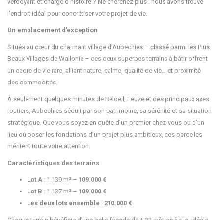
verdoyant et chargé d’histoire ? Ne cherchez plus : nous avons trouvé
l’endroit idéal pour concrétiser votre projet de vie.
Un emplacement d’exception
Situés au cœur du charmant village d’Aubechies – classé parmi les Plus
Beaux Villages de Wallonie – ces deux superbes terrains à bâtir offrent
un cadre de vie rare, alliant nature, calme, qualité de vie… et proximité
des commodités.
À seulement quelques minutes de Beloeil, Leuze et des principaux axes
routiers, Aubechies séduit par son patrimoine, sa sérénité et sa situation
stratégique. Que vous soyez en quête d’un premier chez-vous ou d’un
lieu où poser les fondations d’un projet plus ambitieux, ces parcelles
méritent toute votre attention.
Caractéristiques des terrains
Lot A
: 1.139 m² –
109.000 €
Lot B
: 1.137 m² –
109.000 €
Les deux lots ensemble
:
210.000 €
Chaque terrain bénéficie d’une belle façade de ± 23 mètres à rue, idéale