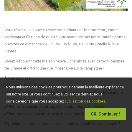
Vous rêvez d’un nouveau chez-vous alliant confort moderne, cadre
verdoyant et finitions de qualité ? Ne manquez pas notre journée portes
ouvertes ce dimanche 29 juin, de 13h à 18h, au 16 rue Ecuelle à 7618
Rumes.
Venez découvrir cette maison neuve 3 chambres avec carport, baignée
de lumière et offrant une vue imprenable sur la campagne !
À voir sur place :
✔️ Finitions haut de gamme
Nous utilisons des cookies pour vous garantir la meilleure expérience
✔️ Grenier de 50m² aménageable selon vos besoins (bureau, chambre,
sur notre site. Si vous continuez à utiliser ce dernier, nous
salle de jeux…)
considérerons que vous acceptez l’
utilisation des cookies
.
✔️ Pompe à chaleur, chauffage sol, double vitrage super isolant,…
✔️ Environnement calme, proche des commodités
OK, Continuer !
Exposition sud-ouest pour une luminosité optimale toute la journée !