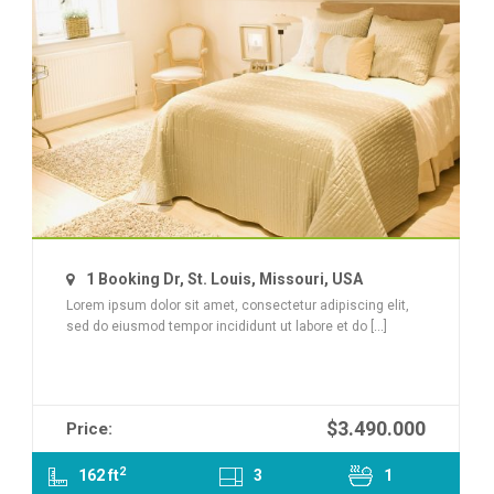
1 Booking Dr, St. Louis, Missouri, USA
Lorem ipsum dolor sit amet, consectetur adipiscing elit,
sed do eiusmod tempor incididunt ut labore et do [...]
$3.490.000
Price:
2
162 ft
3
1