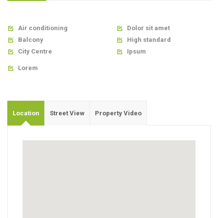
Air conditioning
Dolor sit amet


Balcony
High standard


City Centre
Ipsum


Lorem

Location
Street View
Property Video