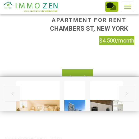
Toggle
Votre spécialiste du terrain à bâtir
APARTMENT FOR RENT
CHAMBERS ST, NEW YORK
$4.500/month



