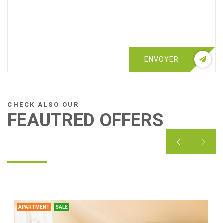
ENVOYER
CHECK ALSO OUR
FEAUTRED OFFERS


APARTMENT
SALE