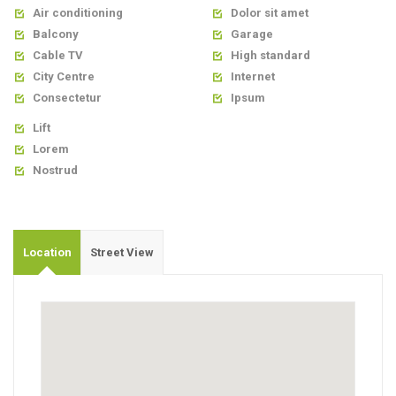
Air conditioning
Dolor sit amet


Balcony
Garage


Cable TV
High standard


City Centre
Internet


Consectetur
Ipsum


Lift

Lorem

Nostrud

Location
Street View