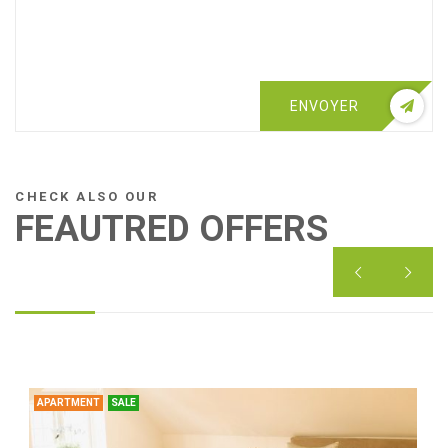
ENVOYER
CHECK ALSO OUR
FEAUTRED OFFERS


APARTMENT
SALE