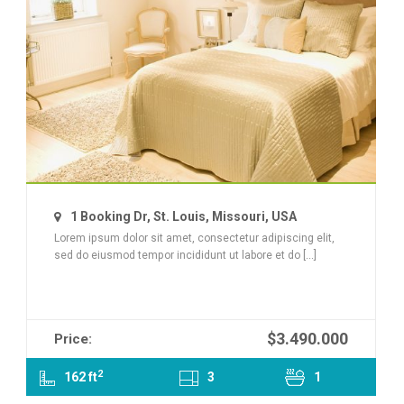
1 Booking Dr, St. Louis, Missouri, USA
Lorem ipsum dolor sit amet, consectetur adipiscing elit,
sed do eiusmod tempor incididunt ut labore et do [...]
$3.490.000
Price:
2
162 ft
3
1