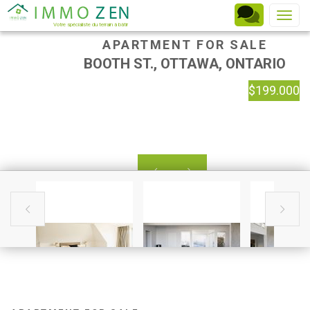
Toggle
Votre spécialiste du terrain à bâtir
APARTMENT FOR SALE
BOOTH ST., OTTAWA, ONTARIO
$199.000



