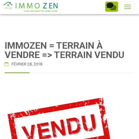
Toggle
Votre spécialiste du terrain à bâtir
IMMOZEN = TERRAIN À
VENDRE => TERRAIN VENDU
FÉVRIER 28, 2018