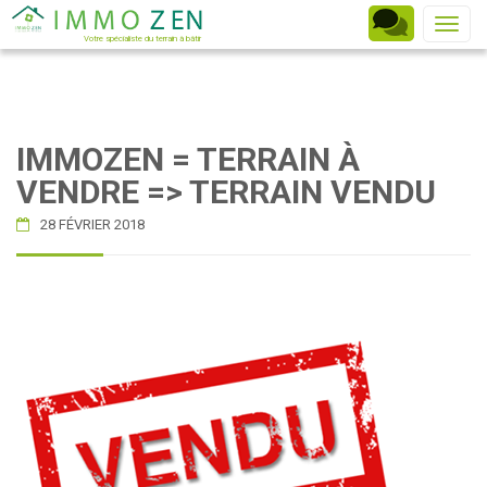
Toggle
Votre spécialiste du terrain à bâtir
IMMOZEN = TERRAIN À
VENDRE => TERRAIN VENDU
28 FÉVRIER 2018