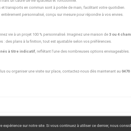
ffrant un cadre de vie spacieux et fonctionnel.
et transports en commun sont à portée de main, facilitant votre quotidien.
t entièrement personnalisé, conçu sur mesure pour répondre à vos envies.
ez vie à un projet 100 % personnalisé. Imaginez une maison de
3 ou 4 cha
ies : des plans à la finition, tout est ajustable selon vos préférences.
és à titre indicatif
, reflétant l’une des nombreuses options envisageables.
plus ou organiser une visite sur place, contactez-nous dès maintenant au
0470 
e expérience sur notre site. Si vous continuez à utiliser ce dernier, nous cons