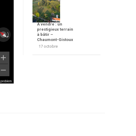
À vendre : un
prestigieux terrain
à bâtir –
Chaumont-Gistoux
17 octobre
a problem