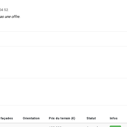
04 52
.
as une offre.
 façades
Orientation
Prix du terrain (€)
Statut
Infos