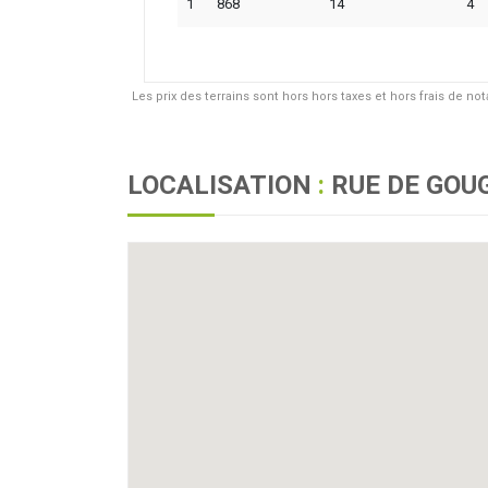
1
868
14
4
Les prix des terrains sont hors hors taxes et hors frais de no
LOCALISATION
:
RUE DE GOU