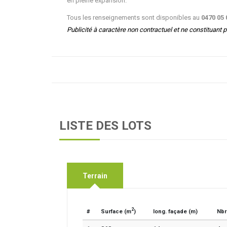
en pleine expansion.
Tous les renseignements sont disponibles au
0470 05 
Publicité à caractère non contractuel et ne constituant p
LISTE DES LOTS
Terrain
2
#
Surface (m
)
long. façade (m)
Nbr