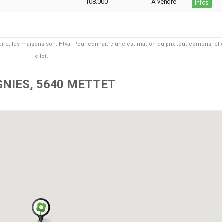
108.000
A vendre
Infos
taire, les maisons sont Htva. Pour connaître une estimation du prix tout compris, cli
le lot.
GNIES, 5640 METTET