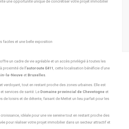
sente une opportunité unique de concrétiser votre projet immobilier
ès faciles et une belle exposition
re un cadre de vie agréable et un accès privilégié à toutes les
 à proximité de
l’autoroute E411
, cette localisation bénéficie d’une
in-la-Neuve
et
Bruxelles
.
t verdoyant, tout en restant proche des zones urbaines. Elle est
et services de santé. Le
Domaine provincial de Chevetogne
et
 de loisirs et de détente, faisant de Mettet un lieu parfait pour les
croissance, idéale pour une vie sereine tout en restant proche des
ée pour réaliser votre projet immobilier dans un secteur attractif et