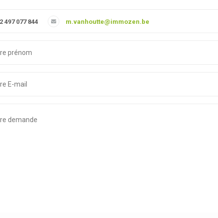
2 497 077 844
m.vanhoutte@immozen.be