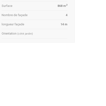
2
Surface
868 m
Nombre de façade
4
longueur façade
14 m
Orientation
(côté jardin)