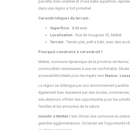
parcelle, bien orientée et d'une belle superficie, repré
dans une région à fort potentiel.
Caractéristiques du terrain :
Superficie :
8,68 ares
Localisation :
Rue de Gougnies 53, Mettet
Terrain :
Terrain plat, prêt à bâtir, avec des acc
Pourquoi construire à cet endroit ?
Mettet, commune dynamique de la province de Namur, off
commodités nécessaires à une vie confortable. Située
accessibilité idéale pour les trajets vers
Namur
,
Louva
La région se distingue par son environnement paisible e
également bien desservie par des écoles, commerces, 
ses alentours offrent des opportunités pour les activités
familles et les amoureux de la nature.
Investir à Mettet
c’est choisir une commune en pleine 
grandes agglomérations. Ce terrain est l’opportunité rêv