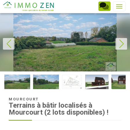
Toggle
Votre spécialiste du terrain à bâtir
MOURCOURT
Terrains à bâtir localisés à
Mourcourt (2 lots disponibles) !