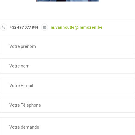
+32 497 077 844
m.vanhoutte@immozen.be