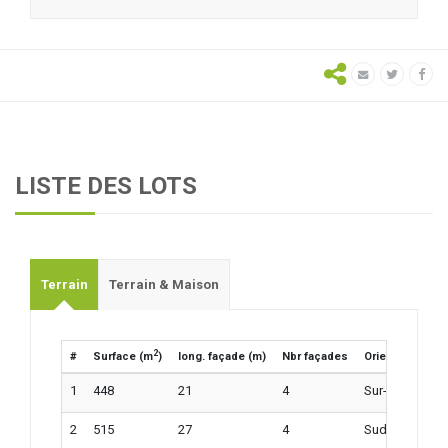
LISTE DES LOTS
Terrain
Terrain & Maison
2
#
Surface (m
)
long. façade (m)
Nbr façades
Orientation
P
1
448
21
4
Sur-Ouest
6
2
515
27
4
Sud-Ouest
7