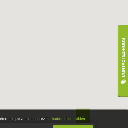

idérerons que vous acceptez l’
utilisation des cookies
.